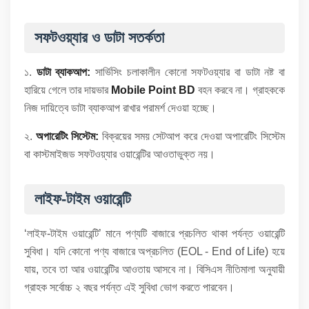
সফটওয়্যার ও ডাটা সতর্কতা
১.
ডাটা ব্যাকআপ:
সার্ভিসিং চলাকালীন কোনো সফটওয়্যার বা ডাটা নষ্ট বা
হারিয়ে গেলে তার দায়ভার
Mobile Point BD
বহন করবে না। গ্রাহককে
নিজ দায়িত্বে ডাটা ব্যাকআপ রাখার পরামর্শ দেওয়া হচ্ছে।
২.
অপারেটিং সিস্টেম:
বিক্রয়ের সময় সেটআপ করে দেওয়া অপারেটিং সিস্টেম
বা কাস্টমাইজড সফটওয়্যার ওয়ারেন্টির আওতাভুক্ত নয়।
লাইফ-টাইম ওয়ারেন্টি
‘লাইফ-টাইম ওয়ারেন্টি’ মানে পণ্যটি বাজারে প্রচলিত থাকা পর্যন্ত ওয়ারেন্টি
সুবিধা। যদি কোনো পণ্য বাজারে অপ্রচলিত (EOL - End of Life) হয়ে
যায়, তবে তা আর ওয়ারেন্টির আওতায় আসবে না। বিসিএস নীতিমালা অনুযায়ী
গ্রাহক সর্বোচ্চ ২ বছর পর্যন্ত এই সুবিধা ভোগ করতে পারবেন।