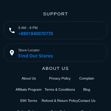
SUPPORT
9 AM - 8 PM
phone
+8801840070770
Store Locator
place
Find Our Stores
ABOUT US
About Us
Privacy Policy
Complain
Affiliate Program
Terms & Conditions
Blog
EMI Terms
Refund & Return Policy
Contact Us