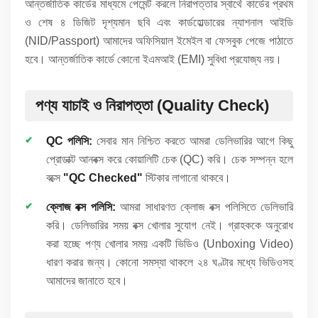
আন্তর্জাতিক কার্ডের মাধ্যমে পেমেন্ট করলে নিরাপত্তার স্বার্থে কার্ডের প্রথম
ও শেষ ৪ ডিজিট দৃশ্যমান ছবি এবং কার্ডহোল্ডারের ন্যাশনাল আইডি
(NID/Passport) আমাদের অফিসিয়াল ইমেইল বা ফেসবুক পেজে পাঠাতে
হবে। আন্তর্জাতিক কার্ডে কোনো ইএমআই (EMI) সুবিধা প্রযোজ্য নয়।
পণ্য যাচাই ও নিরাপত্তা (Quality Check)
QC পলিসি:
সেবার মান নিশ্চিত করতে আমরা ডেলিভারির আগে কিছু
প্রোডাক্ট আনবক্স করে কোয়ালিটি চেক (QC) করি। চেক সম্পন্ন হলে
বক্সে
"QC Checked"
স্টিকার লাগানো থাকবে।
ক্লোজ বক্স পলিসি:
আমরা সাধারণত ক্লোজ বক্স পলিসিতে ডেলিভারি
করি। ডেলিভারির সময় বক্স খোলার সুযোগ নেই। গ্রাহককে অনুরোধ
করা হচ্ছে পণ্য খোলার সময় একটি ভিডিও (Unboxing Video)
ধারণ করার জন্য। কোনো সমস্যা থাকলে ২৪ ঘণ্টার মধ্যে ভিডিওসহ
আমাদের জানাতে হবে।