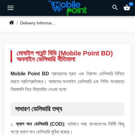
0
search
shopping_basket
Delivery Information
মোবাইল পয়েন্ট বিডি (Mobile Point BD)
অনলাইন ডেলিভারি নীতিমালা
Mobile Point BD
গ্রাহকদের দ্রুত এবং নিরাপদ ডেলিভারি নিশ্চিত
করতে প্রতিশ্রুতিবদ্ধ। আমাদের অনলাইন ডেলিভারি এবং শিপিং সংক্রান্ত
নিয়মাবলি নিচে বিস্তারিত দেওয়া হলো:
সাধারণ ডেলিভারি তথ্য
১.
ক্যাশ অন ডেলিভারি (COD):
বর্তমানে সারা বাংলাদেশের নির্দিষ্ট কিছু
পণ্যে ক্যাশ অন ডেলিভারি সুবিধা রয়েছে।