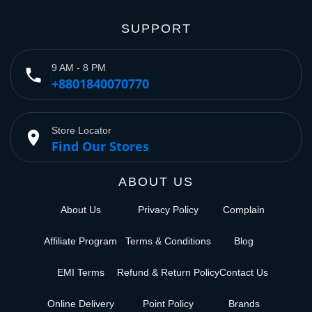
SUPPORT
9 AM - 8 PM
phone
+8801840070770
Store Locator
place
Find Our Stores
ABOUT US
About Us
Privacy Policy
Complain
Affiliate Program
Terms & Conditions
Blog
EMI Terms
Refund & Return Policy
Contact Us
Online Delivery
Point Policy
Brands