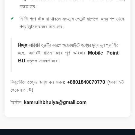
করতে হবে।
নির্দিষ্ট শপে স্টক না থাকলে এডভান্স পেমেন্ট সাপেক্ষে অন্য শপ থেকে
পণ্য ট্রান্সফার করে আনা হবে।
বিঃদ্রঃ
কারিগরি ত্রুটির কারণে ওয়েবসাইটে পণ্যের মূল্য ভুল প্রদর্শিত
হলে, অর্ডারটি বাতিল করার পূর্ণ অধিকার
Mobile Point
BD
কর্তৃপক্ষ সংরক্ষণ করে।
বিস্তারিত তথ্যের জন্য কল করুন:
+8801840070770
(সকাল ৯টা
থেকে রাত ৮টা)
ইমেইল:
kamrulhbhuiya@gmail.com